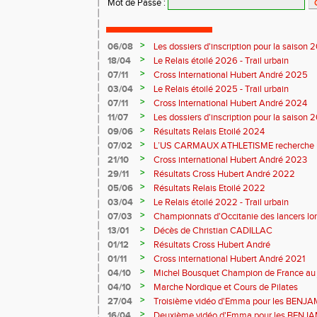
Mot de Passe
:
>
06/08
Les dossiers d'inscription pour la saison 
>
18/04
Le Relais étoilé 2026 - Trail urbain
>
07/11
Cross International Hubert André 2025
>
03/04
Le Relais étoilé 2025 - Trail urbain
>
07/11
Cross International Hubert André 2024
>
11/07
Les dossiers d'inscription pour la saison 
>
09/06
Résultats Relais Etoilé 2024
>
07/02
L’US CARMAUX ATHLETISME recherche u
sportif
>
21/10
Cross international Hubert André 2023
>
29/11
Résultats Cross Hubert André 2022
>
05/06
Résultats Relais Etoilé 2022
>
03/04
Le Relais étoilé 2022 - Trail urbain
>
07/03
Championnats d'Occitanie des lancers lo
>
13/01
Décès de Christian CADILLAC
>
01/12
Résultats Cross Hubert André
>
01/11
Cross international Hubert André 2021
>
04/10
Michel Bousquet Champion de France au j
>
04/10
Marche Nordique et Cours de Pilates
>
27/04
Troisième vidéo d'Emma pour les BENJA
>
16/04
Deuxième vidéo d'Emma pour les BENJA