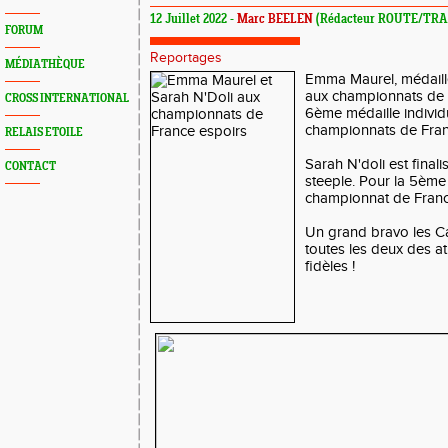
12 Juillet 2022 -
Marc BEELEN
(Rédacteur ROUTE/TRA
FORUM
Reportages
MÉDIATHÈQUE
Emma Maurel, médaill
aux championnats de F
CROSS INTERNATIONAL
6ème médaille individu
championnats de Fra
RELAIS ETOILE
Sarah N'doli est finali
CONTACT
steeple. Pour la 5ème 
championnat de Franc
Un grand bravo les C
toutes les deux des at
fidèles !