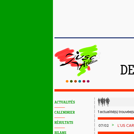
DE
ACTUALITÉS
1 actualité(s) trouvée(s
CALENDRIER
RÉSULTATS
>
07/02
L’US CAR
sportif
BILANS