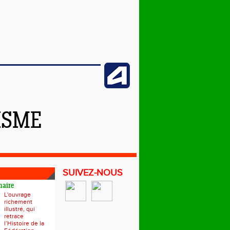
ISME
SUIVEZ-NOUS
naire
L'ouvrage
richement
illustré, qui
retrace
l’Histoire de la