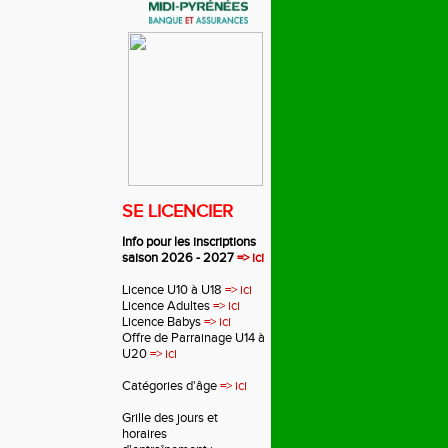
SE LICENCIER
Info pour les inscriptions
saison 2026 - 2027
=> ici
Licence U10 à U18
=> ici
Licence Adultes
=> ici
Licence Babys
=> ici
Offre de Parrainage U14 à
U20
=> ici
Catégories d'âge
=> ici
Grille des jours et
horaires